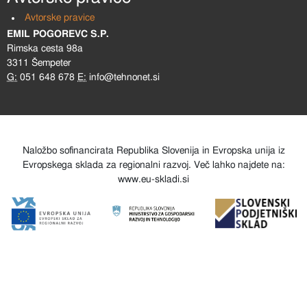
Avtorske pravice
EMIL POGOREVC S.P.
Rimska cesta 98a
3311 Šempeter
G:
051 648 678
E:
info@tehnonet.si
Naložbo sofinancirata Republika Slovenija in Evropska unija iz
Evropskega sklada za regionalni razvoj. Več lahko najdete na:
www.eu-skladi.si