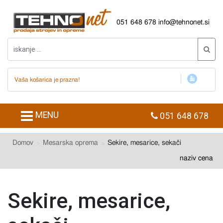
051 648 678
info@tehnonet.si
Vaša košarica je prazna!
MENU
051 648 678
Domov
Mesarska oprema
Sekire, mesarice, sekači
naziv
cena
Sekire, mesarice,