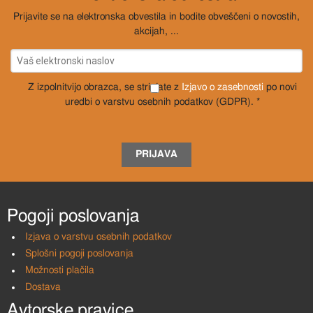
Prijavite se na elektronska obvestila in bodite obveščeni o novostih,
akcijah, ...
Z izpolnitvijo obrazca, se strinjate z
Izjavo o zasebnosti
po novi
uredbi o varstvu osebnih podatkov (GDPR). *
PRIJAVA
Pogoji poslovanja
Izjava o varstvu osebnih podatkov
Splošni pogoji poslovanja
Možnosti plačila
Dostava
Avtorske pravice