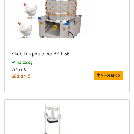
Skubilnik perutnine BKT-55
na zalogi
594,99 €
v košarico
553,34 €