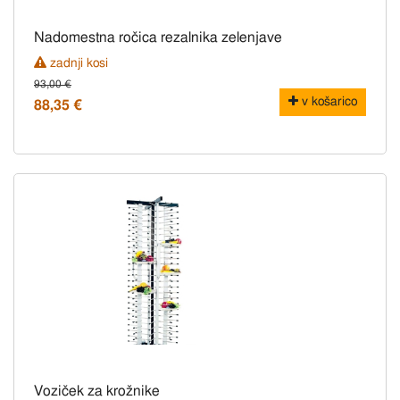
Nadomestna ročica rezalnika zelenjave
zadnji kosi
93,00 €
v košarico
88,35 €
Voziček za krožnike