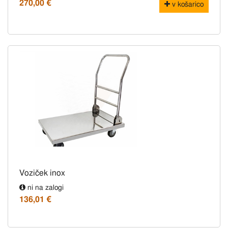
270,00 €
v košarico
Voziček inox
ni na zalogi
136,01 €