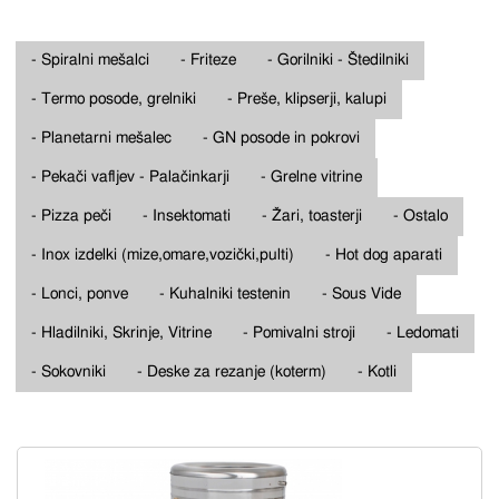
- Spiralni mešalci
- Friteze
- Gorilniki - Štedilniki
- Termo posode, grelniki
- Preše, klipserji, kalupi
- Planetarni mešalec
- GN posode in pokrovi
- Pekači vafljev - Palačinkarji
- Grelne vitrine
- Pizza peči
- Insektomati
- Žari, toasterji
- Ostalo
- Inox izdelki (mize,omare,vozički,pulti)
- Hot dog aparati
- Lonci, ponve
- Kuhalniki testenin
- Sous Vide
- Hladilniki, Skrinje, Vitrine
- Pomivalni stroji
- Ledomati
- Sokovniki
- Deske za rezanje (koterm)
- Kotli