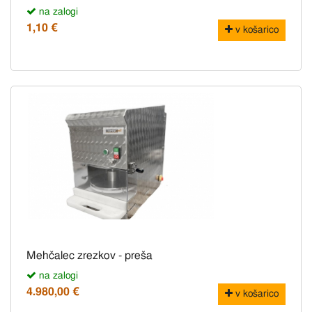
na zalogi
1,10 €
v košarico
Mehčalec zrezkov - preša
na zalogi
4.980,00 €
v košarico