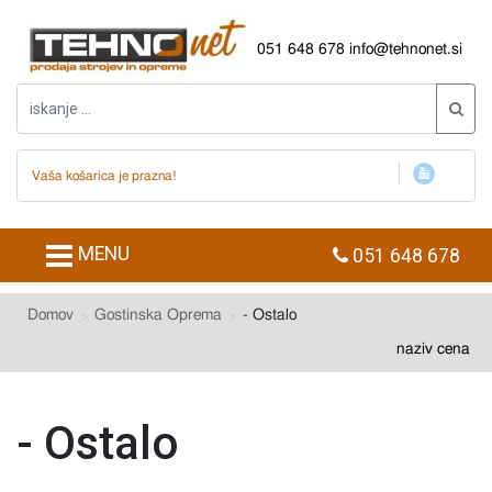
051 648 678
info@tehnonet.si
Vaša košarica je prazna!
MENU
051 648 678
Domov
Gostinska Oprema
- Ostalo
naziv
cena
- Ostalo