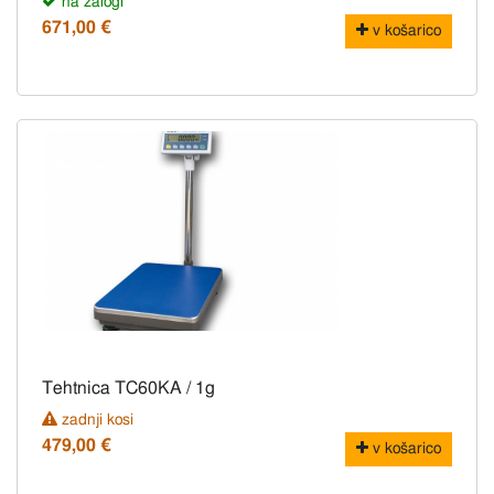
na zalogi
671,00 €
v košarico
Tehtnica TC60KA / 1g
zadnji kosi
479,00 €
v košarico