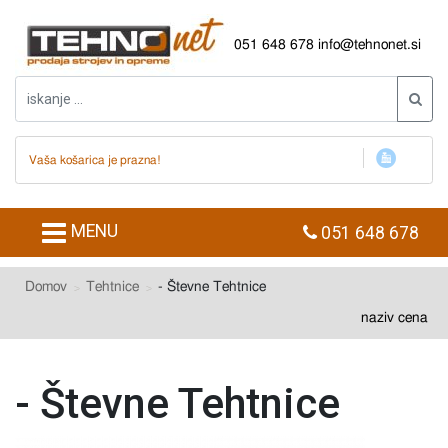
051 648 678
info@tehnonet.si
Vaša košarica je prazna!
MENU
051 648 678
Domov
Tehtnice
- Števne Tehtnice
naziv
cena
- Števne Tehtnice