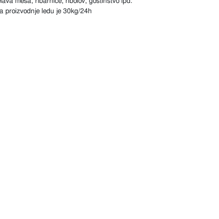
va mesa, ribarnice, ribolov, gostinstvo ipd.
eta proizvodnje ledu je 30kg/24h