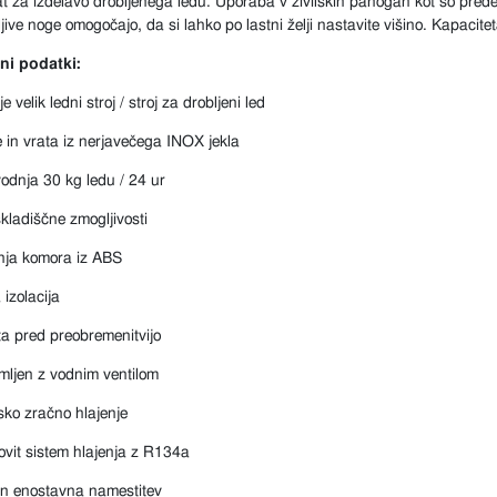
 za izdelavo drobljenega ledu. Uporaba v živilskih panogah kot so predela
jive noge omogočajo, da si lahko po lastni želji nastavite višino. Kapacit
ni podatki:
e velik ledni stroj / stroj za drobljeni led
e in vrata iz nerjavečega INOX jekla
vodnja 30 kg ledu / 24 ur
skladiščne zmogljivosti
nja komora iz ABS
 izolacija
ta pred preobremenitvijo
ljen z vodnim ventilom
sko zračno hlajenje
ovit sistem hlajenja z R134a
 in enostavna namestitev