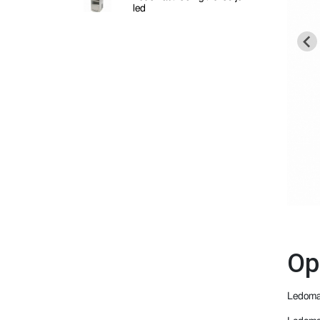
led
Op
Ledomat