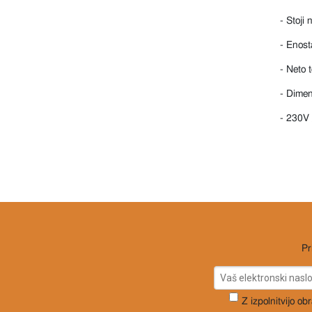
- Stoji 
- Enost
- Neto 
- Dime
- 230V
Pr
Z izpolnitvijo ob