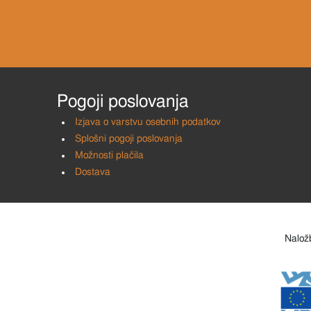
Pogoji poslovanja
Izjava o varstvu osebnih podatkov
Splošni pogoji poslovanja
Možnosti plačila
Dostava
Naložb