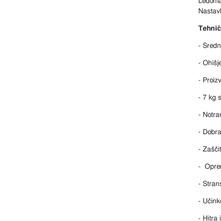
Ledomat
Nastavl
Tehnič
- Srednj
- Ohišj
- Proiz
- 7 kg 
- Notra
- Dobra
- Zašči
- Oprem
- Stran
- Učink
- Hitra