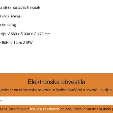
na štirih nastavljivih nogah
avno čiščenje
teža: 28 kg
nzije: V 580 x Š 330 x G 470 mm
 / 50Hz / 1faza 215W
Elektronska obvestila
ijavite se na elektronska obvestila in bodite obveščeni o novostih, akcijah, 
razca, se strinjate z
Izjavo o zasebnosti
po novi uredbi o varstvu osebnih