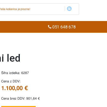
Vaša košarica je prazna!
051 648 678
i led
Šifra izdelka: 6287
Cena z DDV:
1.100,00 €
Cena brez DDV: 901,64 €