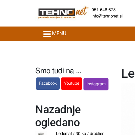
051 648 678
info@tehnonet.si
MENU
Le
Smo tudi na ...
Facebook
Youtube
Instagram
Nazadnje
ogledano
Ledomat / 30 kg / drobljeni