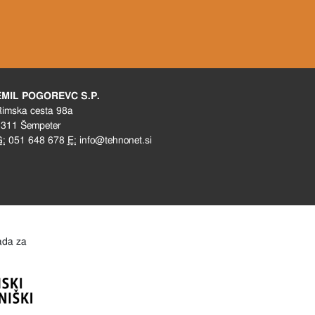
EMIL POGOREVC S.P.
imska cesta 98a
311 Šempeter
G:
051 648 678
E:
info@tehnonet.si
lada za