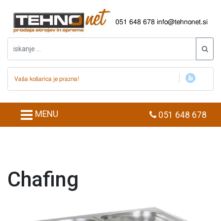
051 648 678
info@tehnonet.si
Vaša košarica je prazna!
MENU
051 648 678
Chafing