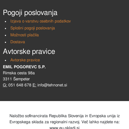
Pogoji poslovanja
Izjava o varstvu osebnih podatkov
Splošni pogoji poslovanja
Možnosti plačila
Dostava
Avtorske pravice
Avtorske pravice
EMIL POGOREVC S.P.
Rimska cesta 98a
3311 Šempeter
G:
051 648 678
E:
info@tehnonet.si
Naložbo sofinancirata Republika Slovenija in Evropska unija iz
Evropskega sklada za regionalni razvoj. Več lahko najdete na:
www.eu-skladi.si