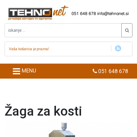
051 648 678
info@tehnonet.si
Vaša košarica je prazna!
MENU
051 648 678
Žaga za kosti