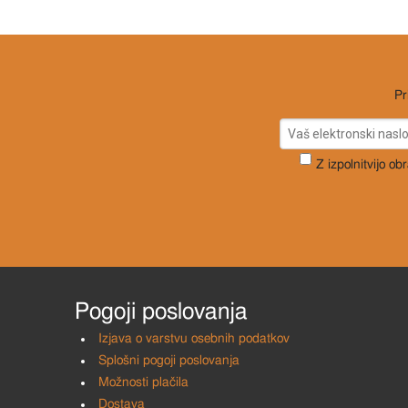
Pr
Z izpolnitvijo ob
Pogoji poslovanja
Izjava o varstvu osebnih podatkov
Splošni pogoji poslovanja
Možnosti plačila
Dostava