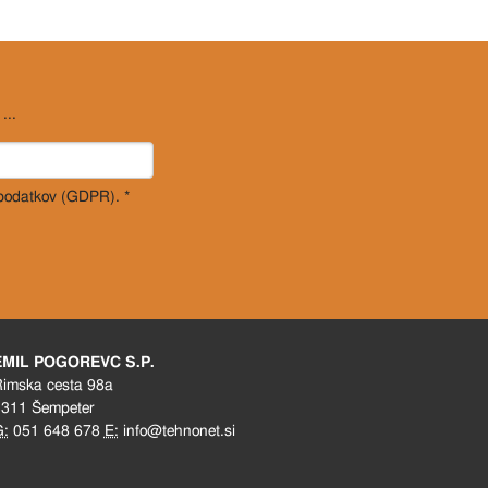
...
 podatkov (GDPR). *
EMIL POGOREVC S.P.
imska cesta 98a
311 Šempeter
G:
051 648 678
E:
info@tehnonet.si