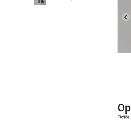
Op
Plošče 