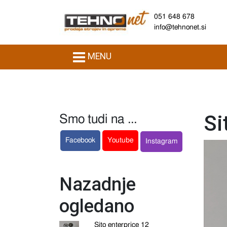
051 648 678
info@tehnonet.si
MENU
Si
Smo tudi na ...
Facebook
Youtube
Instagram
Nazadnje
ogledano
Sito enterprice 12