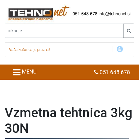
051 648 678
info@tehnonet.si
Vaša košarica je prazna!
MENU
051 648 678
Vzmetna tehtnica 3kg
30N