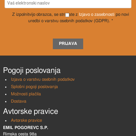
Z izpolnitvijo obrazca, se strinjate z
Izjavo o zasebnosti
po novi
uredbi o varstvu osebnih podatkov (GDPR). *
PRIJAVA
Pogoji poslovanja
Izjava o varstvu osebnih podatkov
Splošni pogoji poslovanja
Možnosti plačila
Dostava
Avtorske pravice
Avtorske pravice
EMIL POGOREVC S.P.
Rimska cesta 98a