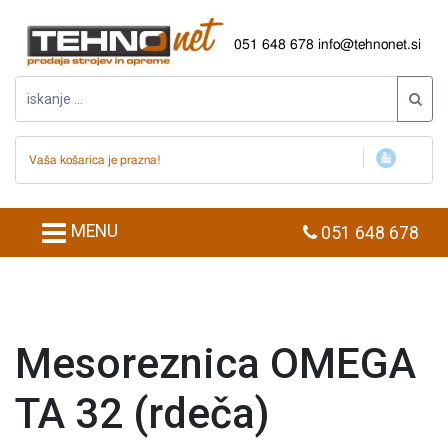
051 648 678
info@tehnonet.si
Vaša košarica je prazna!
MENU
051 648 678
Mesoreznica OMEGA
TA 32 (rdeča)