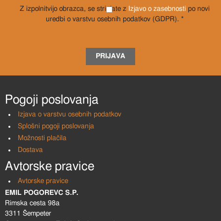
Z izpolnitvijo obrazca, se strinjate z
Izjavo o zasebnosti
po novi
uredbi o varstvu osebnih podatkov (GDPR). *
PRIJAVA
Pogoji poslovanja
Izjava o varstvu osebnih podatkov
Splošni pogoji poslovanja
Možnosti plačila
Dostava
Avtorske pravice
Avtorske pravice
EMIL POGOREVC S.P.
Rimska cesta 98a
3311 Šempeter