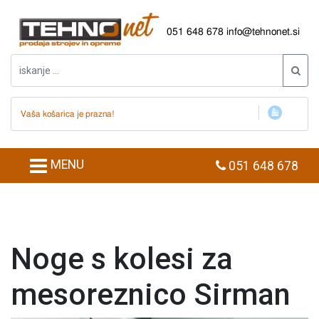
051 648 678
info@tehnonet.si
Vaša košarica je prazna!
MENU
051 648 678
Noge s kolesi za
mesoreznico Sirman