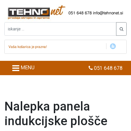
051 648 678
info@tehnonet.si
Vaša košarica je prazna!
MENU
051 648 678
Nalepka panela
indukcijske plošče