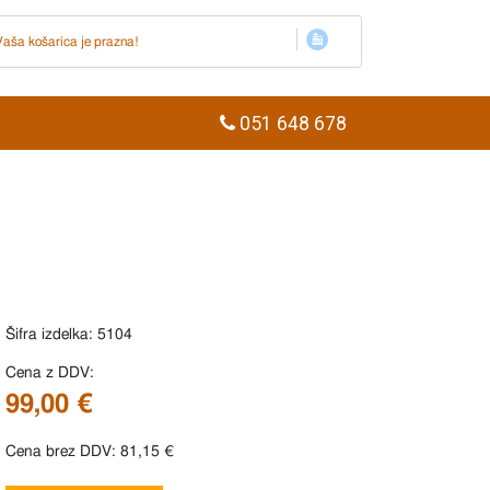
Vaša košarica je prazna!
051 648 678
Šifra izdelka: 5104
Cena z DDV:
99,00 €
Cena brez DDV: 81,15 €