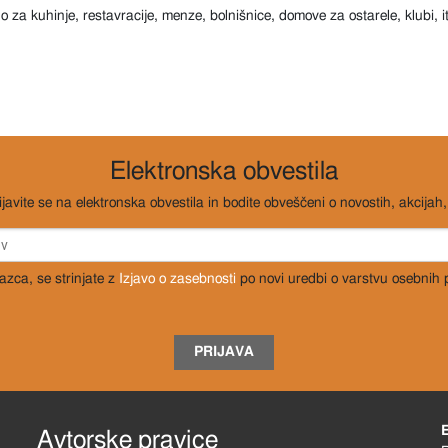
no za kuhinje, restavracije, menze, bolnišnice, domove za ostarele, klubi, i
Elektronska obvestila
ijavite se na elektronska obvestila in bodite obveščeni o novostih, akcijah, 
razca, se strinjate z
Izjavo o zasebnosti
po novi uredbi o varstvu osebnih
PRIJAVA
Avtorske pravice