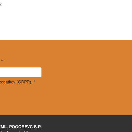
td
...
 podatkov (GDPR). *
EMIL POGOREVC S.P.