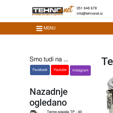
051 648 678
info@tehnonet.si
MENU
Te
Smo tudi na ...
Facebook
Youtube
Instagram
Nazadnje
ogledano
Termo posoda TP - 40