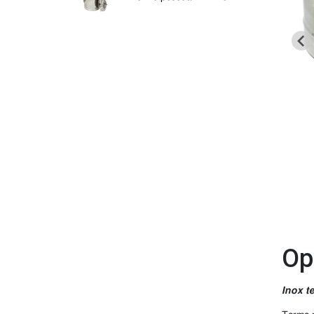
Op
Inox te