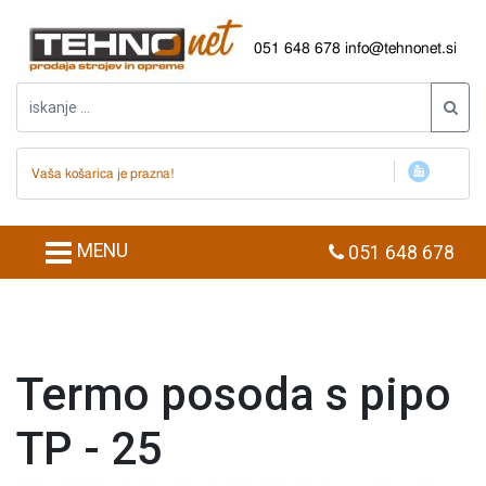
051 648 678
info@tehnonet.si
Vaša košarica je prazna!
MENU
051 648 678
Termo posoda s pipo
TP - 25