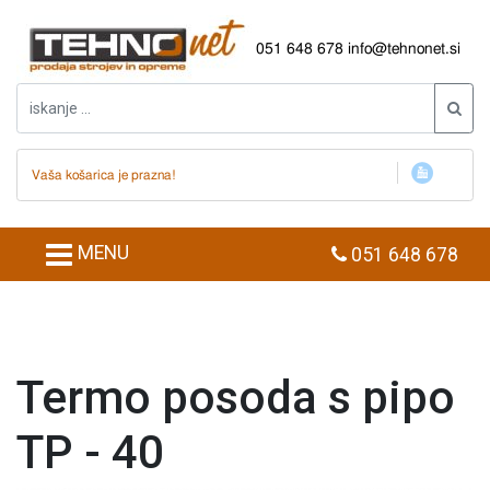
051 648 678
info@tehnonet.si
Vaša košarica je prazna!
MENU
051 648 678
Termo posoda s pipo
TP - 40