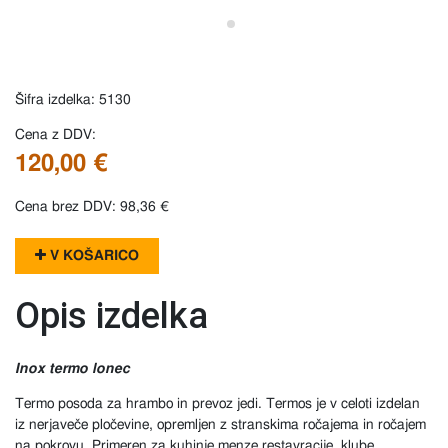
Šifra izdelka: 5130
Cena z DDV:
120,00 €
Cena brez DDV: 98,36 €
V KOŠARICO
Opis izdelka
Inox termo lonec
Termo posoda za hrambo in prevoz jedi. Termos je v celoti izdelan
iz nerjaveče pločevine, opremljen z stranskima ročajema in ročajem
na pokrovu. Primeren za kuhinje,menze,restavracije, klube...