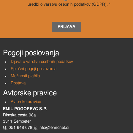
uredbi o varstvu osebnih podatkov (GDPR). *
PRIJAVA
Pogoji poslovanja
Izjava o varstvu osebnih podatkov
Splošni pogoji poslovanja
Možnosti plačila
Dostava
Avtorske pravice
Avtorske pravice
EMIL POGOREVC S.P.
Rimska cesta 98a
3311 Šempeter
G:
051 648 678
E:
info@tehnonet.si