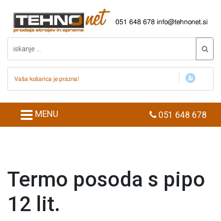
051 648 678
info@tehnonet.si
Vaša košarica je prazna!
MENU
051 648 678
Termo posoda s pipo
12 lit.