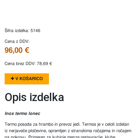
Šifra izdelka: 5146
Cena z DDV:
96,00 €
Cena brez DDV: 78,69 €
V KOŠARICO
Opis izdelka
Inox termo lonec
Termo posoda za hrambo in prevoz jedi. Termos je v celoti izdelan
iz nerjaveče pločevine, opremljen z stranskima ročajema in ročajem
na pokrovu. Primeren za kuhinje,menze,restavracije, klube...