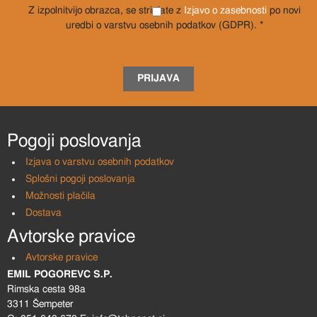
Z izpolnitvijo obrazca, se strinjate z
Izjavo o zasebnosti
po novi
uredbi o varstvu osebnih podatkov (GDPR). *
PRIJAVA
Pogoji poslovanja
Izjava o varstvu osebnih podatkov
Splošni pogoji poslovanja
Možnosti plačila
Dostava
Avtorske pravice
Avtorske pravice
EMIL POGOREVC S.P.
Rimska cesta 98a
3311 Šempeter