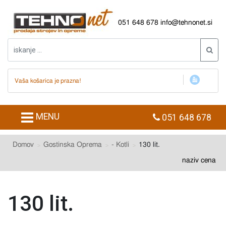
051 648 678
info@tehnonet.si
Vaša košarica je prazna!
MENU
051 648 678
Domov
Gostinska Oprema
- Kotli
130 lit.
naziv
cena
130 lit.