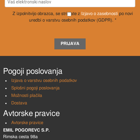
Z izpolnitvijo obrazca, se strinjate z
Izjavo o zasebnosti
po novi
uredbi o varstvu osebnih podatkov (GDPR). *
PRIJAVA
Pogoji poslovanja
Izjava o varstvu osebnih podatkov
Splošni pogoji poslovanja
Možnosti plačila
Dostava
Avtorske pravice
Avtorske pravice
EMIL POGOREVC S.P.
Rimska cesta 98a