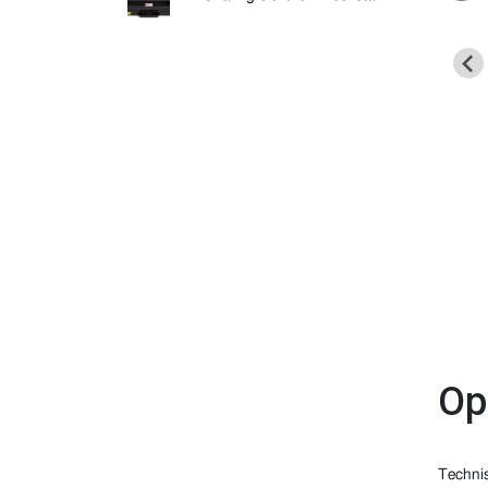
Op
Techni