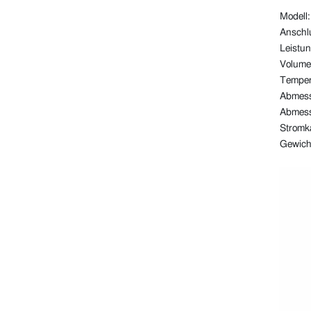
Modell:
Anschl
Leistun
Volume
Temper
Abmess
Abmess
Stromk
Gewicht