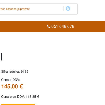
Vaša košarica je prazna!
051 648 678
l
Šifra izdelka: 9185
Cena z DDV:
145,00 €
Cena brez DDV: 118,85 €