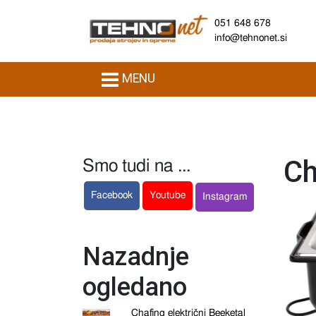
051 648 678
info@tehnonet.si
MENU
Ch
Smo tudi na ...
Facebook
Youtube
Instagram
Nazadnje
ogledano
Chafing električni Beeketal