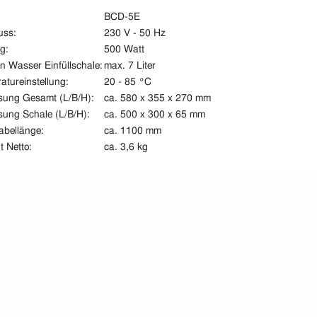
BCD-5E
uss:
230 V - 50 Hz
g:
500 Watt
n Wasser Einfüllschale:
max. 7 Liter
atureinstellung:
20 - 85 °C
ung Gesamt (L/B/H):
ca. 580 x 355 x 270 mm
ung Schale (L/B/H):
ca. 500 x 300 x 65 mm
abellänge:
ca. 1100 mm
 Netto:
ca. 3,6 kg